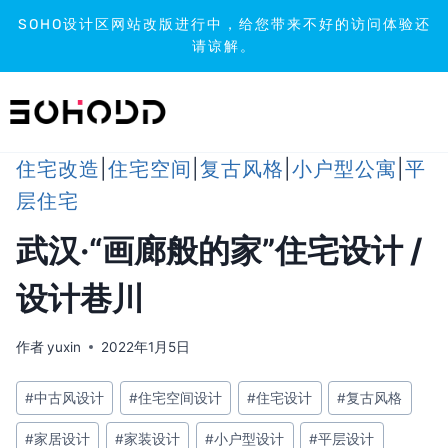
SOHO设计区网站改版进行中，给您带来不好的访问体验还
请谅解。
跳
到
内
容
住宅改造
|
住宅空间
|
复古风格
|
小户型公寓
|
平
层住宅
武汉·“画廊般的家”住宅设计 /
设计巷川
作者
yuxin
2022年1月5日
文
#
中古风设计
#
住宅空间设计
#
住宅设计
#
复古风格
章
#
家居设计
#
家装设计
#
小户型设计
#
平层设计
标