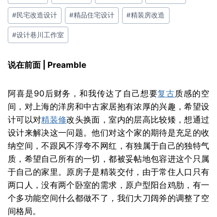
签：
#
民宅改造设计
#
精品住宅设计
#
精装房改造
#
设计巷川工作室
说在前面 | Preamble
阿喜是90后财务，和我传达了自己想要
复古
质感的空
间，对上海的洋房和中古家居抱有浓厚的兴趣，希望设
计可以对
精装修
改头换面，室内的层高比较矮，想通过
设计来解决这一问题。他们对这个家的期待是充足的收
纳空间，不跟风不浮夸不网红，有独属于自己的独特气
质，希望自己所有的一切，都被妥帖地包容进这个只属
于自己的家里。
原房子是精装交付，由于常住人口只有
两口人，没有两个卧室的需求，原户型阳台鸡肋，有一
个多功能空间什么都做不了，我们大刀阔斧的调整了空
间格局。