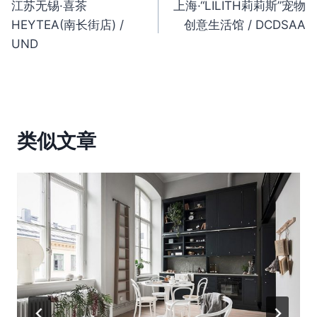
江苏无锡·喜茶
上海·“LILITH莉莉斯”宠物
章
HEYTEA(南长街店) /
创意生活馆 / DCDSAA
导
UND
航
类似文章