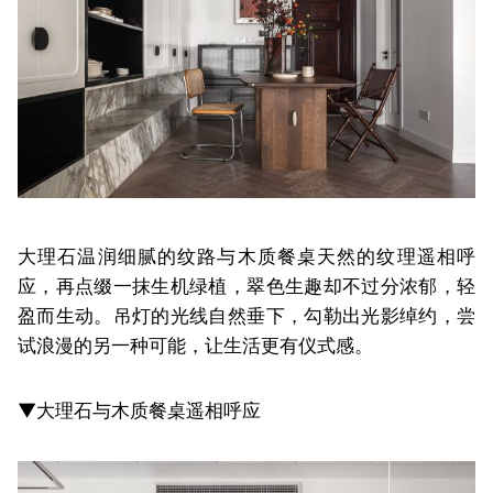
大理石温润细腻的纹路与木质餐桌天然的纹理遥相呼
应，再点缀一抹生机绿植，翠色生趣却不过分浓郁，轻
盈而生动。吊灯的光线自然垂下，勾勒出光影绰约，尝
试浪漫的另一种可能，让生活更有仪式感。
▼大理石与木质餐桌遥相呼应