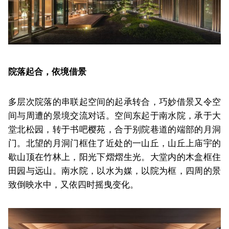
院落起合，依境借景
多层次院落的串联起空间的起承转合，巧妙借景又令空
间与周遭的景境交流对话。空间东起于南水院，承于大
堂北松园，转于书吧樱苑，合于别院巷道的端部的月洞
门。北望的月洞门框住了近处的一山丘，山丘上庙宇的
歇山顶在竹林上，阳光下熠熠生光。大堂内的木盒框住
田园与远山。南水院，以水为媒，以院为框，四周的景
致倒映水中，又依四时摇曳变化。