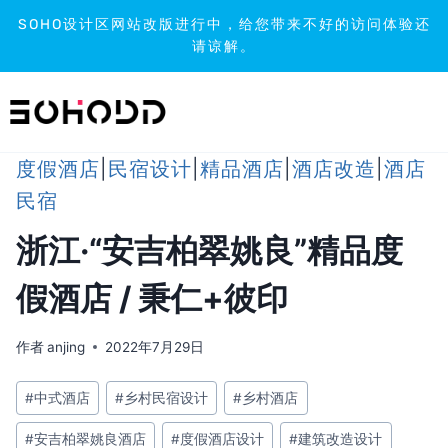
SOHO设计区网站改版进行中，给您带来不好的访问体验还
请谅解。
跳
到
内
容
度假酒店
|
民宿设计
|
精品酒店
|
酒店改造
|
酒店
民宿
浙江·“安吉柏翠姚良”精品度
假酒店 / 秉仁+彼印
作者
anjing
2022年7月29日
文
#
中式酒店
#
乡村民宿设计
#
乡村酒店
章
#
安吉柏翠姚良酒店
#
度假酒店设计
#
建筑改造设计
标