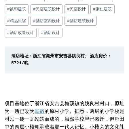
签：
#
彼印建筑
#
民宿建筑设计
#
民宿设计
#
秉仁建筑
#
精品民宿
#
酒店室内设计
#
酒店建筑设计
#
酒店改造设计
#
酒店设计
酒店地址：浙江省湖州市安吉县姚良村; 酒店房价：
5721/晚
项目基地位于浙江省安吉县梅溪镇的姚良村村口，原址
为一所已改为
民宿
的原村小学。据悉，两层的小学校是
村民一砖一瓦砌筑而成的，虽然学校早已搬迁，但稻田
中的两层小楼却承载着那一代人记忆。小楼旁的文化礼