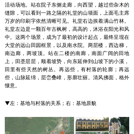
活动场地。站在院子东侧走廊，向西望，越过些杂木的
缝隙，可以看到一路之隔的礼堂的山墙面，上面毛主席
万岁的印刷字依然清晰可见。礼堂右边挨着满山竹林。
礼堂左边是一颗百年古枫树，高高的，沐浴在阳光和风
中。这两个场景，成为了最初的设计起点，最终呈现在
大堂的远山田园框景，以及南水院。两层楼，西边梯，
南边廊，两坡顶。站在二楼的南廊，南面广阔的田地
上，田垄层层，顺着坡势，向东延伸到山坡下的小溪，
田里有些天然的树丛。再远些，有村落的轮廓；再远
些，山脉延绵，层峦叠嶂，形廓壮丽。清风拂面，格外
惬意。
▼左：基地与村落的关系；右：基地原貌