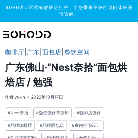
SOHO设计区网站改版进行中，给您带来不好的访问体验还
请谅解。
跳
到
内
容
咖啡厅
|
广东
|
面包店
|
餐饮空间
广东佛山·“Nest奈拾”面包烘
焙店 / 勉强
作者
yuxin
2022年10月17日
文
#
Nest奈拾
#
勉强设计事务所
#
咖啡店设计
章
#
品牌咖啡厅
#
品牌面包店
#
室内空间设计
标
签：
#
生活方式空间
#
街边咖啡店
#
面包店设计