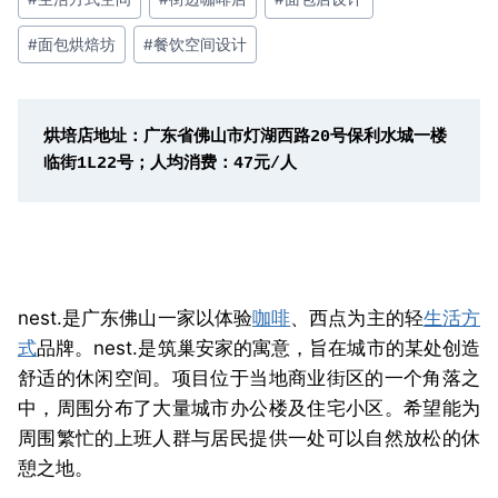
#
面包烘焙坊
#
餐饮空间设计
烘培店地址：广东省佛山市灯湖西路20号保利水城一楼
临街1L22号；人均消费：47元/人
nest.是广东佛山一家以体验
咖啡
、西点为主的轻
生活方
式
品牌。nest.是筑巢安家的寓意，旨在城市的某处创造
舒适的休闲空间。项目位于当地商业街区的一个角落之
中，周围分布了大量城市办公楼及住宅小区。希望能为
周围繁忙的上班人群与居民提供一处可以自然放松的休
憩之地。