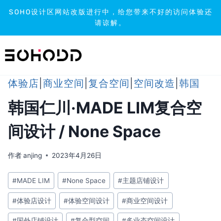
SOHO设计区网站改版进行中，给您带来不好的访问体验还
请谅解。
跳
到
内
容
体验店
|
商业空间
|
复合空间
|
空间改造
|
韩国
韩国仁川·MADE LIM复合空
间设计 / None Space
作者
anjing
2023年4月26日
文
#
MADE LIM
#
None Space
#
主题店铺设计
章
#
体验店设计
#
体验空间设计
#
商业空间设计
标
签：
#
国外店铺设计
#
复合型空间
#
多业态空间设计