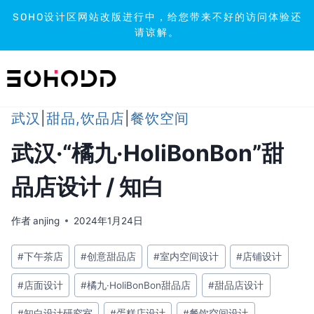
SOHO设计区网站改版进行中，给您带来不好的访问体验还
请谅解。
跳
到
内
容
武汉
|
甜品,饮品店
|
餐饮空间
武汉·“橘九·HoliBonBon”甜
品店设计 / 知白
作者
anjing
2024年1月24日
文
#
下午茶店
#
创意甜品店
#
室内空间设计
#
店铺设计
章
#
店面设计
#
橘九·HoliBonBon甜品店
#
甜品店设计
标
签：
#
知白设计研究室
#
蛋糕店设计
#
餐饮空间设计