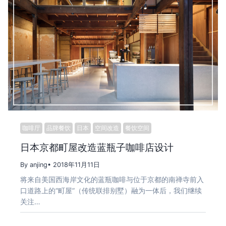
咖啡厅
品牌餐饮
日本
空间改造
餐饮空间
日本京都町屋改造蓝瓶子咖啡店设计
By anjing
• 2018年11月11日
将来自美国西海岸文化的蓝瓶咖啡与位于京都的南禅寺前入
口道路上的“町屋”（传统联排别墅）融为一体后，我们继续
关注…