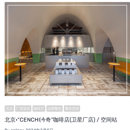
北京
厂房改造
咖啡厅
品牌餐饮
餐饮空间
北京·“CENCHI汵奇”咖啡店(卫星厂店) / 空间站