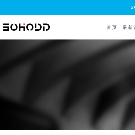
跳
到
首页
最新
内
容