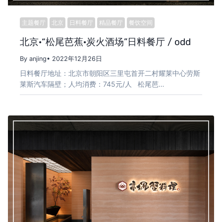
主题餐厅
北京
日料餐厅
精品餐厅
餐饮空间
北京·“松尾芭蕉·炭火酒场”日料餐厅 / odd
By anjing
• 2022年12月26日
日料餐厅地址：北京市朝阳区三里屯首开二村耀莱中心劳斯
莱斯汽车隔壁；人均消费：745元/人 松尾芭…