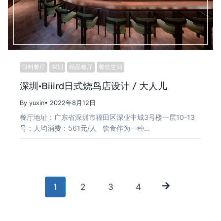
日料餐厅
深圳
精品餐厅
餐饮空间
深圳·Biiird日式烧鸟店设计 / 大人儿
By yuxin
• 2022年8月12日
餐厅地址：广东省深圳市福田区深业中城3号楼一层10-13
号；人均消费：561元/人 饮食作为一种…
Posts
1
2
3
4
navigation