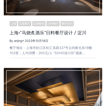
上海
主题餐厅
品牌餐饮
日料餐厅
餐饮空间
上海·“马烧炙酒乐”日料餐厅设计 / 淀川
By anjing
• 2023年10月18日
餐厅地址：上海市松江区松汇东路327号云间粮仓东18幢
103室；人均消费：200元/人 “SOHO设计区”感谢…