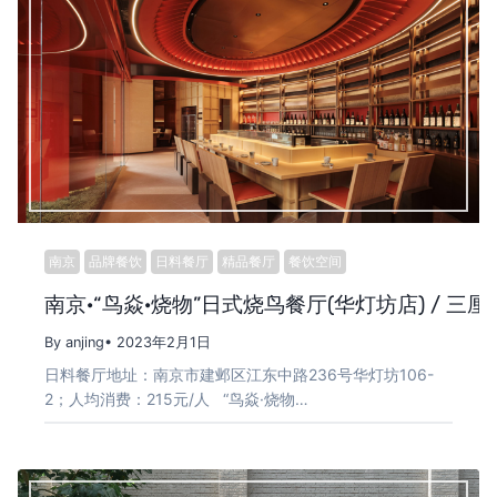
南京
品牌餐饮
日料餐厅
精品餐厅
餐饮空间
南京·“鸟焱·烧物”日式烧鸟餐厅(华灯坊店) / 三厘
By anjing
• 2023年2月1日
日料餐厅地址：南京市建邺区江东中路236号华灯坊106-
2；人均消费：215元/人 “鸟焱·烧物…