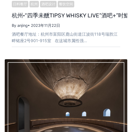
日料餐厅
杭州
酒吧设计
餐饮空间
杭州·“四季未醺TIPSY WHISKY LIVE”酒吧+”时
By anjing
• 2023年11月22日
酒吧餐厅地址：杭州市富阳区鹿山街道江波街118号瑞胜江
畔铭座2号901-915室 在这城市属性强…