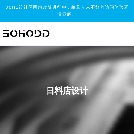
SOHO设计区网站改版进行中，给您带来不好的访问体验还
请谅解。
跳
到
内
容
日料店设计