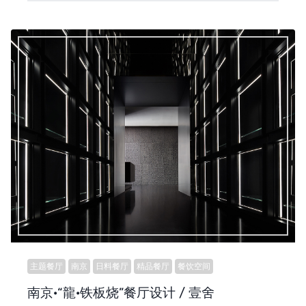
主题餐厅
南京
日料餐厅
精品餐厅
餐饮空间
南京·“龍·铁板烧”餐厅设计 / 壹舍