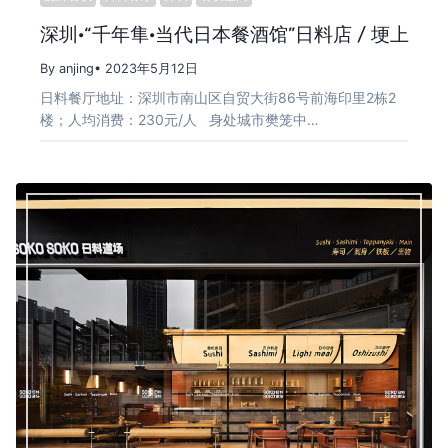
深圳·“千年隼·当代日本餐酒馆”日料店 / 埂上
By anjing
• 2023年5月12日
日料餐厅地址：深圳市南山区自贸大街86号前海印里2栋2
楼；人均消费：230元/人 身处城市樊笼中…