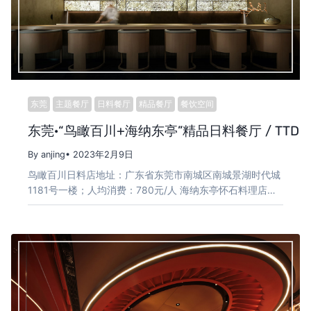
东莞
主题餐厅
日料餐厅
精品餐厅
餐饮空间
东莞·“鸟瞰百川+海纳东亭”精品日料餐厅 / TTD
By anjing
• 2023年2月9日
鸟瞰百川日料店地址：广东省东莞市南城区南城景湖时代城
1181号一楼；人均消费：780元/人 海纳东亭怀石料理店…