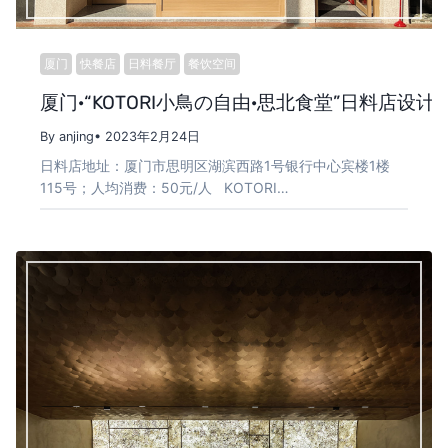
厦门
快餐店
日料餐厅
餐饮空间
厦门·“KOTORI小鳥の自由·思北食堂”日料店设计 / BE
By anjing
• 2023年2月24日
日料店地址：厦门市思明区湖滨西路1号银行中心宾楼1楼
115号；人均消费：50元/人 KOTORI…