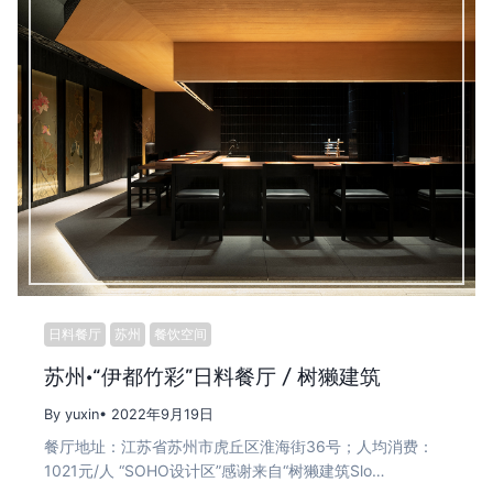
日料餐厅
苏州
餐饮空间
苏州·“伊都竹彩”日料餐厅 / 树獭建筑
By yuxin
• 2022年9月19日
餐厅地址：江苏省苏州市虎丘区淮海街36号；人均消费：
1021元/人 “SOHO设计区”感谢来自“树獭建筑Slo…