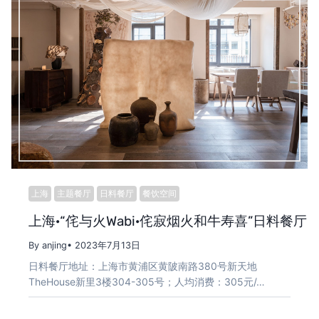
上海
主题餐厅
日料餐厅
餐饮空间
上海·“侘与火Wabi·侘寂烟火和牛寿喜”日料餐厅 / W
By anjing
• 2023年7月13日
日料餐厅地址：上海市黄浦区黄陂南路380号新天地
TheHouse新里3楼304-305号；人均消费：305元/…