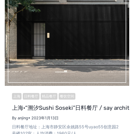
上海
日料餐厅
精品餐厅
餐饮空间
上海·“溯汐Sushi Soseki”日料餐厅 / say archite
By anjing
• 2023年1月13日
日料餐厅地址：上海市静安区余姚路55号uyao55创意园2
号楼102室；人均消费：1960元/人 …