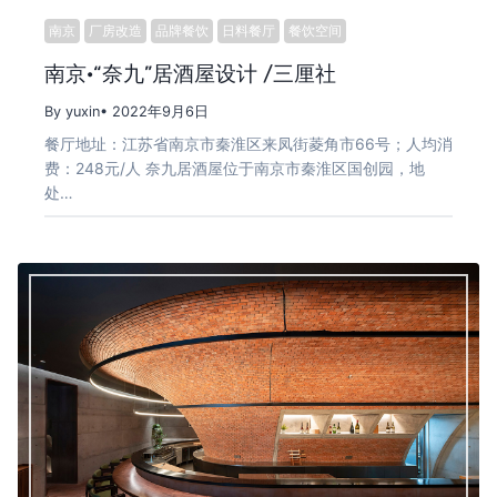
南京
厂房改造
品牌餐饮
日料餐厅
餐饮空间
南京·“奈九”居酒屋设计 /三厘社
By yuxin
• 2022年9月6日
餐厅地址：江苏省南京市秦淮区来凤街菱角市66号；人均消
费：248元/人 奈九居酒屋位于南京市秦淮区国创园，地
处…