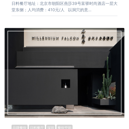
日料餐厅地址：北京市朝阳区燕莎39号富驿时尚酒店一层大
堂东侧；人均消费：410元/人 以洞穴的意…
品牌餐饮
日料餐厅
深圳
餐饮空间