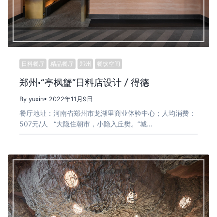
日料餐厅
精品餐厅
郑州
餐饮空间
郑州·“亭枫蟹”日料店设计 / 得德
By yuxin
• 2022年11月9日
餐厅地址：河南省郑州市龙湖里商业体验中心；人均消费：
507元/人 “大隐住朝市，小隐入丘樊。”城…